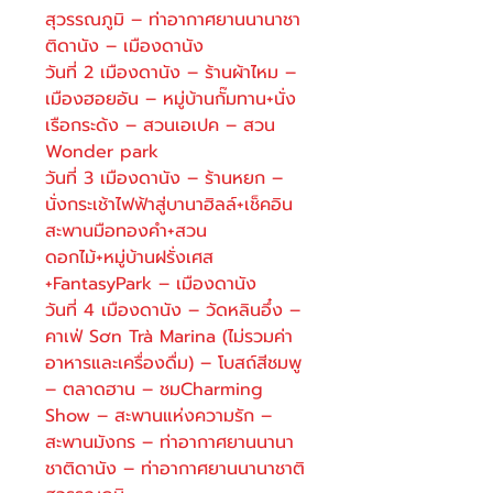
สุวรรณภูมิ – ท่าอากาศยานนานาชา
ติดานัง – เมืองดานัง
วันที่ 2 เมืองดานัง – ร้านผ้าไหม –
เมืองฮอยอัน – หมู่บ้านกั๊มทาน+นั่ง
เรือกระด้ง – สวนเอเปค – สวน
Wonder park
วันที่ 3 เมืองดานัง – ร้านหยก –
นั่งกระเช้าไฟฟ้าสู่บานาฮิลล์+เช็คอิน
สะพานมือทองคำ+สวน
ดอกไม้+หมู่บ้านฝรั่งเศส
+FantasyPark – เมืองดานัง
วันที่ 4 เมืองดานัง – วัดหลินอึ๋ง –
คาเฟ่ Sơn Trà Marina (ไม่รวมค่า
อาหารและเครื่องดื่ม) – โบสถ์สีชมพู
– ตลาดฮาน – ชมCharming
Show – สะพานแห่งความรัก –
สะพานมังกร – ท่าอากาศยานนานา
ชาติดานัง – ท่าอากาศยานนานาชาติ