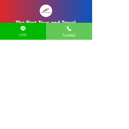
The First Tour and Travel
224/57 Soi Ladprao 94 (Punjamitr) Phlapphla,
LINE
โทรศัพท์
Wang Thonglang, Bangkok 10310
ติดต่อเรา
ชื่อ
นามสกุล