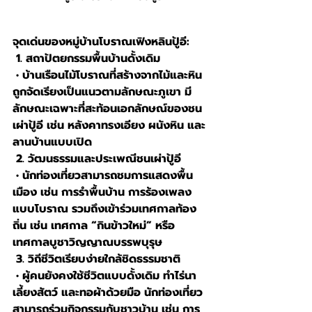
จุดเด่นของหมู่บ้านโบราณเฟิงหลินปู้อี:
 1. สถาปัตยกรรมพื้นบ้านดั้งเดิม
 • บ้านเรือนไม้โบราณที่สร้างจากไม้และหิน 
ถูกจัดเรียงเป็นแนวตามลักษณะภูเขา มี
ลักษณะเฉพาะที่สะท้อนเอกลักษณ์ของชน
เผ่าปู้อี เช่น หลังคาทรงเอียง ผนังหิน และ
ลานบ้านแบบเปิด
 2. วัฒนธรรมและประเพณีชนเผ่าปู้อี
 • นักท่องเที่ยวสามารถชมการแสดงพื้น
เมือง เช่น การรำพื้นบ้าน การร้องเพลง
แบบโบราณ รวมถึงเข้าร่วมเทศกาลท้อง
ถิ่น เช่น เทศกาล “กินข้าวใหม่” หรือ
เทศกาลบูชาวิญญาณบรรพบุรุษ
 3. วิถีชีวิตเรียบง่ายใกล้ชิดธรรมชาติ
 • ผู้คนยังคงใช้ชีวิตแบบดั้งเดิม ทำไร่นา 
เลี้ยงสัตว์ และทอผ้าด้วยมือ นักท่องเที่ยว
สามารถร่วมกิจกรรมกับชาวบ้าน เช่น การ