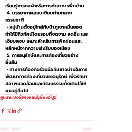
เรียนรู้การทอผ้าหรือการทำอาหารพื้นบ้าน
 4. บรรยากาศสงบเงียบท่ามกลาง
ธรรมชาติ
 • หมู่บ้านตั้งอยู่ใกล้กับป่าภูเขาหมื่นยอด 
ทำให้มีทิวทัศน์โดยรอบที่งดงาม สดชื่น และ
เงียบสงบ เหมาะสำหรับการพักผ่อนและ
หลีกหนีจากความเร่งรีบของเมือง
 5. การอนุรักษ์และการท่องเที่ยวอย่าง
ยั่งยืน
 • ทางการท้องถิ่นร่วมมือกับชาวบ้านในการ
พัฒนาการท่องเที่ยวเชิงอนุรักษ์ เพื่อรักษา
สภาพแวดล้อมและวัฒนธรรมดั้งเดิมไว้ให้
คงอยู่สืบไป
ยูนนาน
ซิงอี้
เฟิงหลินปู้อี
ซิงอี
ปู้อี