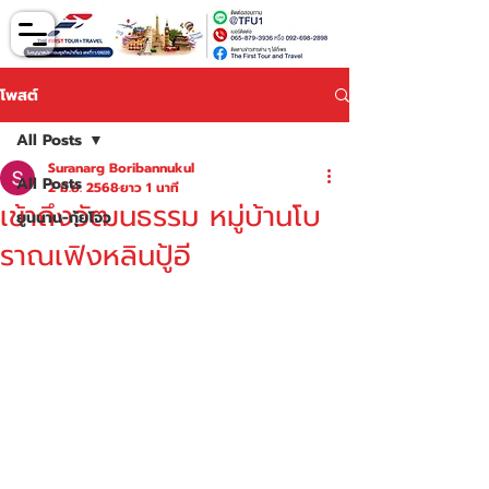
โพสต์
All Posts
Suranarg Boribannukul
All Posts
2 มิ.ย. 2568
ยาว 1 นาที
เข้าถึงวัฒนธรรม หมู่บ้านโบ
ยูนนาน-กุ้ยโจว
ราณเฟิงหลินปู้อี