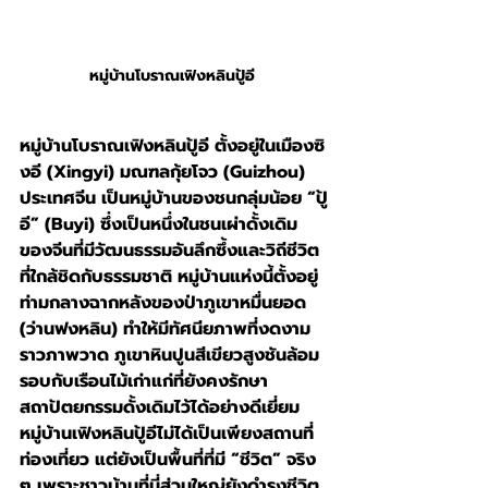
หมู่บ้านโบราณเฟิงหลินปู้อี 
หมู่บ้านโบราณเฟิงหลินปู้อี ตั้งอยู่ในเมืองซิ
งอี (Xingyi) มณฑลกุ้ยโจว (Guizhou) 
ประเทศจีน เป็นหมู่บ้านของชนกลุ่มน้อย “ปู้
อี” (Buyi) ซึ่งเป็นหนึ่งในชนเผ่าดั้งเดิม
ของจีนที่มีวัฒนธรรมอันลึกซึ้งและวิถีชีวิต
ที่ใกล้ชิดกับธรรมชาติ หมู่บ้านแห่งนี้ตั้งอยู่
ท่ามกลางฉากหลังของป่าภูเขาหมื่นยอด 
(ว่านฟงหลิน) ทำให้มีทัศนียภาพที่งดงาม
ราวภาพวาด ภูเขาหินปูนสีเขียวสูงชันล้อม
รอบกับเรือนไม้เก่าแก่ที่ยังคงรักษา
สถาปัตยกรรมดั้งเดิมไว้ได้อย่างดีเยี่ยม
หมู่บ้านเฟิงหลินปู้อีไม่ได้เป็นเพียงสถานที่
ท่องเที่ยว แต่ยังเป็นพื้นที่ที่มี “ชีวิต” จริง 
ๆ เพราะชาวบ้านที่นี่ส่วนใหญ่ยังดำรงชีวิต