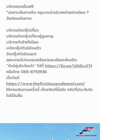
ไม่ต้องแบกกระเป๋าเอง
พนักงานบริการยกกระเป๋าทุกโรงแรม และรถขน
สัมภาระในกรณีที่เดินทางโดยรถไฟ
บริการรถเข็นฟรี
*เฉพาะเส้นทางจีน กรุณาแจ้งล่วงหน้าอย่างน้อย 7
วันก่อนเดินทาง
บริการจัดกรุ๊ปเที่ยว
บริการจัดกรุ๊ปเที่ยวผู้สูงอายุ
บริการทัวร์พรีเมียม
บจัดกรุ๊ปทัวร์ส่วนตัว
จัดกรุ๊ปทัวร์คนแก่
สอบถามโปรแกรมหรือรายละเอียดเพิ่มเติม
“ทัวร์อุ่นใจวัยเก๋า” ได้ที่
https://lin.ee/UA6LuYH
หรือโทร
065-8793936
เว็บไซต์
https://www.thefirsttourandtravel.com/
ให้การเดินทางครั้งนี้ เป็นทริปที่มั่นใจ ทริปที่ประทับใจ
ไม่มีวันลืม
.