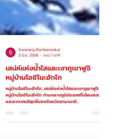
Suranarg Boribannukul
2 มิ.ย. 2568
ยาว 1 นาที
เสน่ห์แห่งน้ำใสและเงาภูเขาฟูจิ
หมู่บ้านโอชิโนะฮักไก
หมู่บ้านโอชิโนะฮักไก…เสน่ห์แห่งน้ำใสและเงาภูเขาฟูจิ
หมู่บ้านโอชิโนะฮักไก ท่ามกลางภูมิประเทศที่เงียบสงบ
และอากาศบริสุทธิ์ของจังหวัดยามานาชิ...